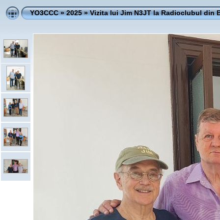
YO3CCC
»
2025
»
Vizita lui Jim N3JT la Radioclubul din 