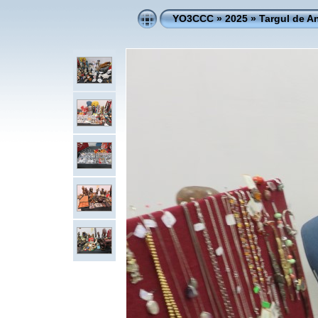
YO3CCC
»
2025
»
Targul de An