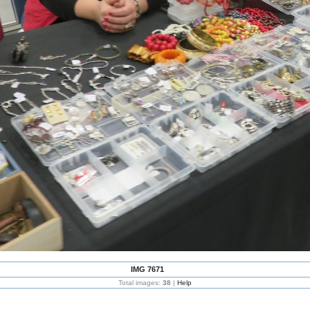
IMG 7671
Total images:
38
|
Help