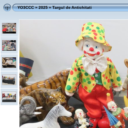
YO3CCC
»
2025
»
Targul de Antichitati