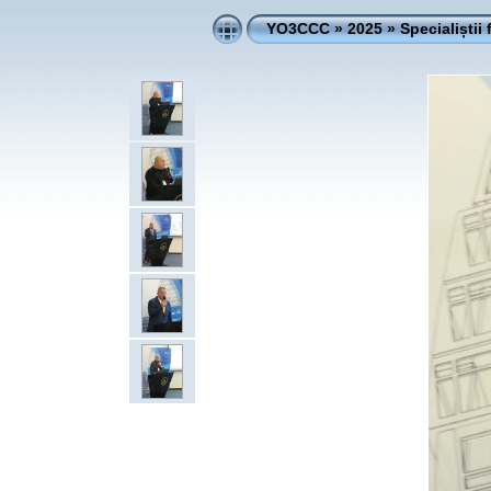
YO3CCC
»
2025
»
Specialiștii 