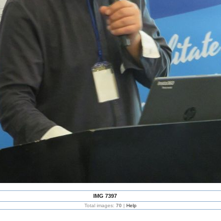
IMG 7397
Total images:
70
|
Help