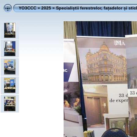
YO3CCC
»
2025
»
Specialiștii ferestrelor, fațadelor și stic