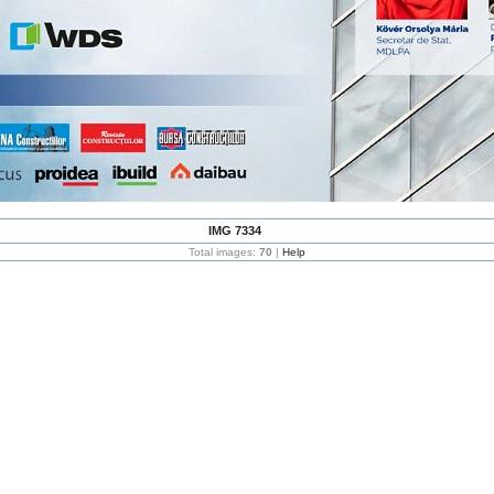
IMG 7334
Total images:
70
|
Help