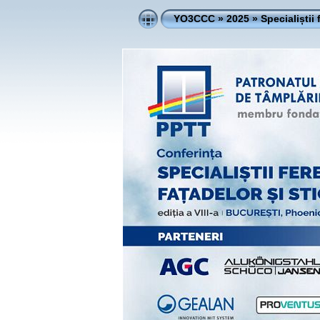
YO3CCC
»
2025
»
Specialiștii 