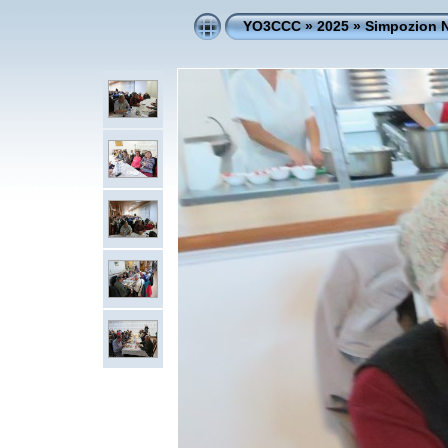
YO3CCC
»
2025
»
Simpozion N