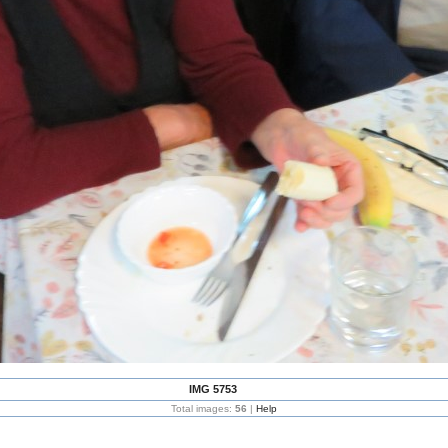
IMG 5753
Total images:
56
|
Help