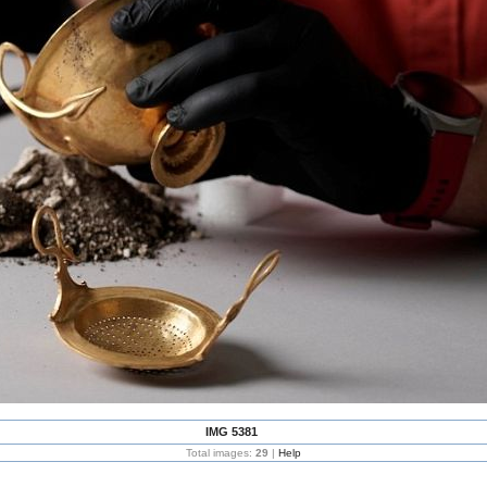
IMG 5381
Total images:
29
|
Help