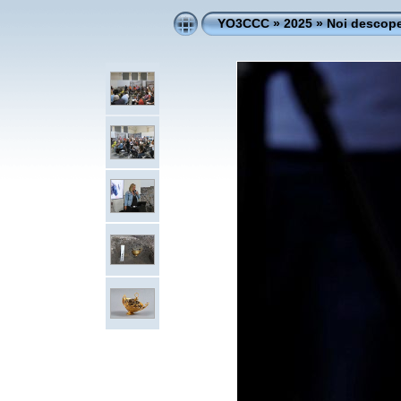
YO3CCC
»
2025
»
Noi descoper