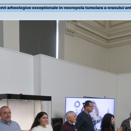
iri arheologice exceptionale in necropola tumulara a orasului ant