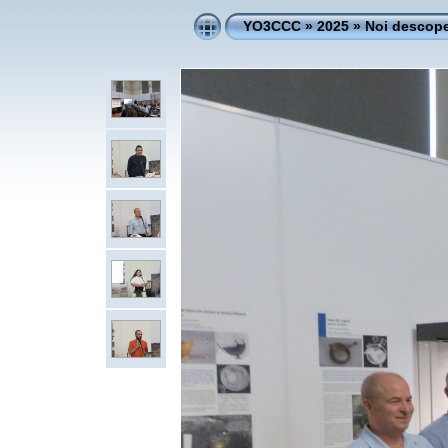
YO3CCC
»
2025
»
Noi descoper