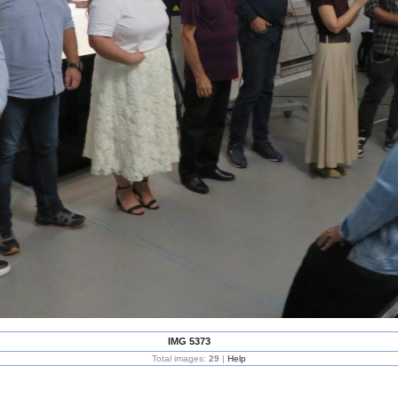
IMG 5373
Total images:
29
|
Help