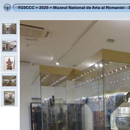
YO3CCC
»
2025
»
Muzeul National de Arta al Romaniei - 