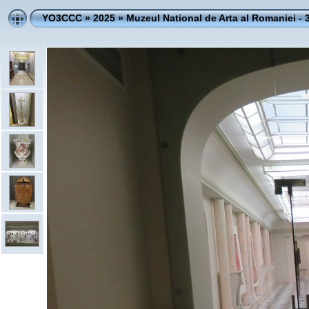
YO3CCC
»
2025
»
Muzeul National de Arta al Romaniei - 