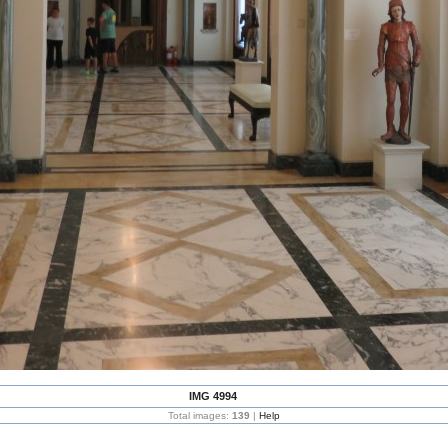
IMG 4994
Total images:
139
|
Help