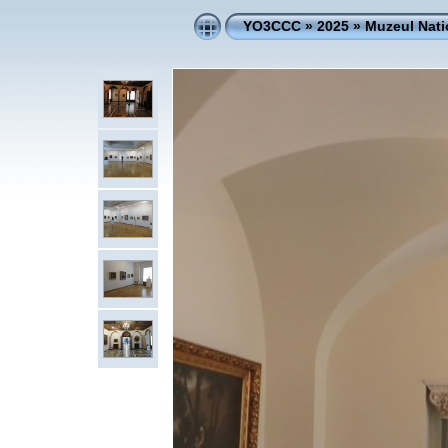
YO3CCC
»
2025
»
Muzeul Nati