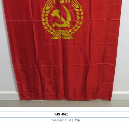
IMG 4528
Total images:
63
|
Help