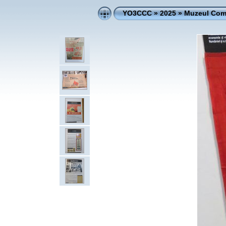
YO3CCC
»
2025
»
Muzeul Comu