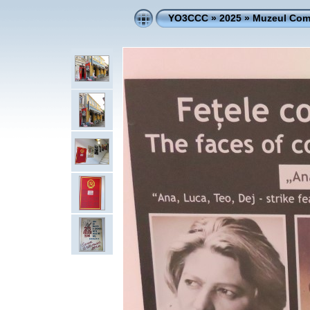
YO3CCC
»
2025
»
Muzeul Comu