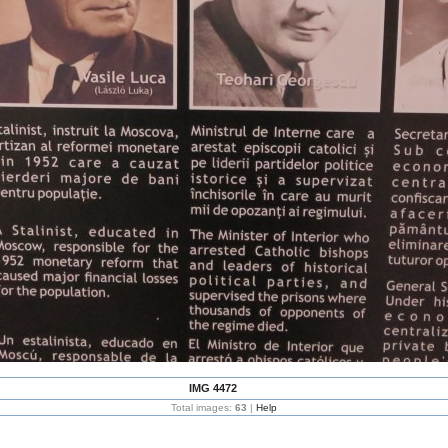
IMG 4472
Total images:
63
|
Help