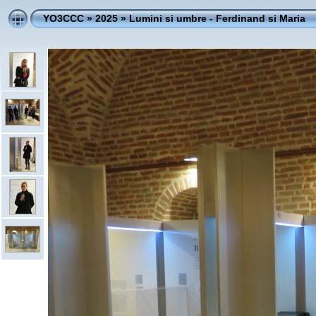
YO3CCC
»
2025
»
Lumini si umbre - Ferdinand si Maria