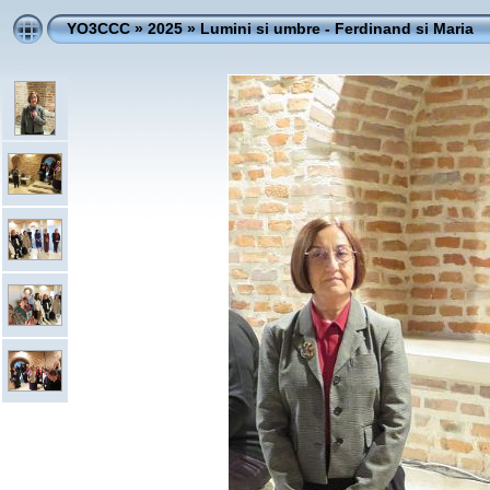
YO3CCC
»
2025
»
Lumini si umbre - Ferdinand si Maria