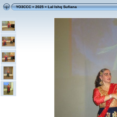
YO3CCC
»
2025
»
Lal Ishq Sufiana