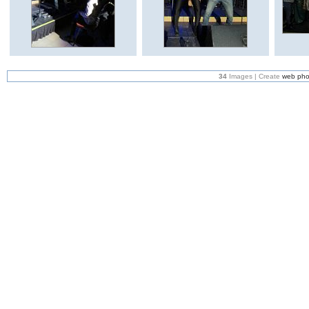
34
Images | Create
web pho