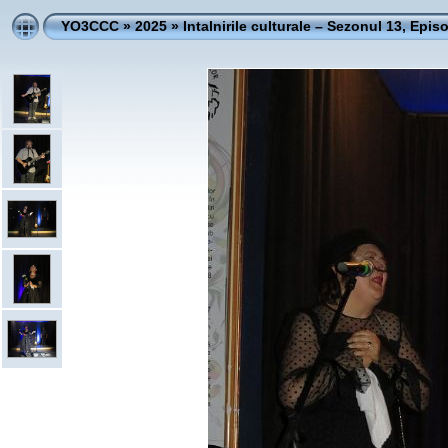
YO3CCC
»
2025
»
Intalnirile culturale – Sezonul 13, Epis