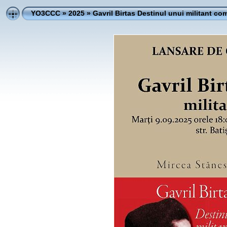
YO3CCC
»
2025
»
Gavril Birtas Destinul unui militant co