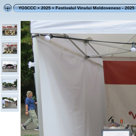
YO3CCC
»
2025
»
Festivalul Vinului Moldovenesc - 2025