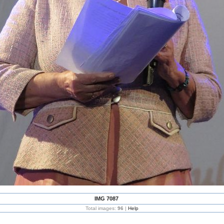
IMG 7087
Total images:
96
|
Help