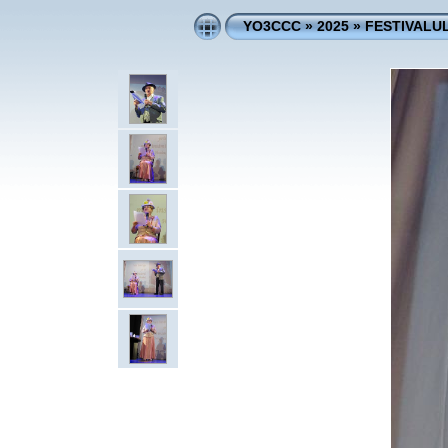
YO3CCC
»
2025
»
FESTIVALUL 