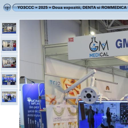
YO3CCC
»
2025
»
Doua expozitii, DENTA si ROMMEDICA