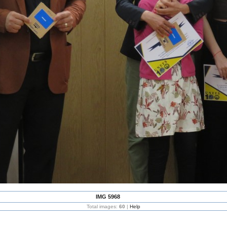
IMG 5968
Total images:
60
|
Help