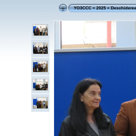
YO3CCC
»
2025
»
Deschiderea