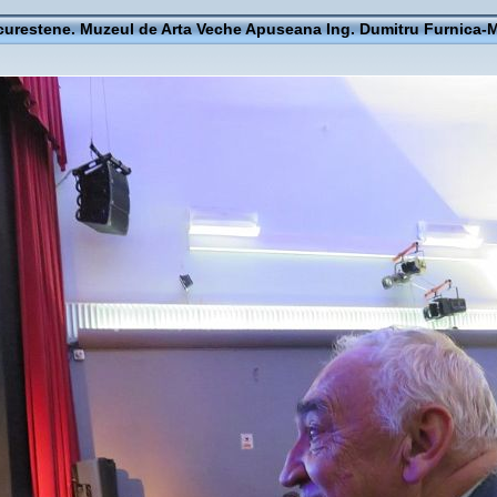
curestene. Muzeul de Arta Veche Apuseana Ing. Dumitru Furnica-