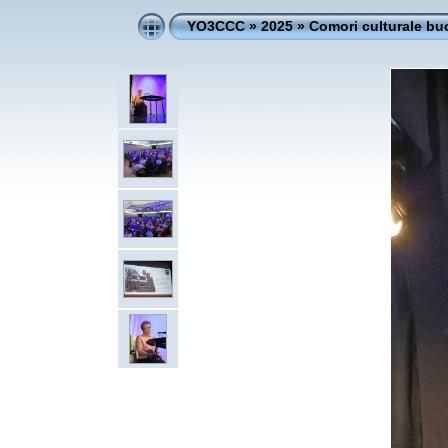
YO3CCC
»
2025
»
Comori culturale bu