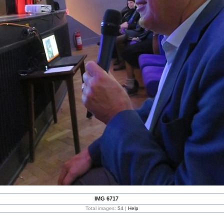
IMG 6717
Total images:
54
|
Help