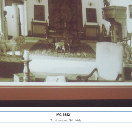
IMG 6682
Total images:
54
|
Help