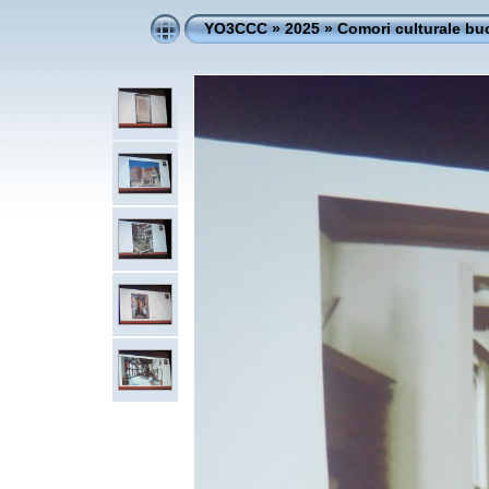
YO3CCC
»
2025
»
Comori culturale bu