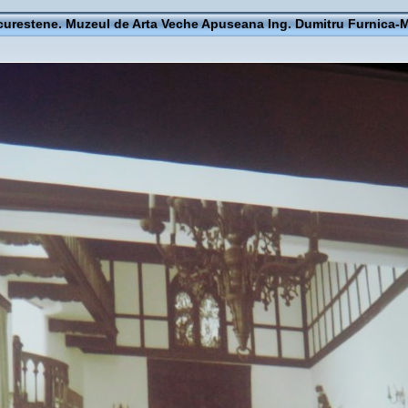
curestene. Muzeul de Arta Veche Apuseana Ing. Dumitru Furnica-