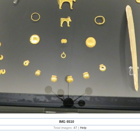
IMG 6510
Total images:
47
|
Help