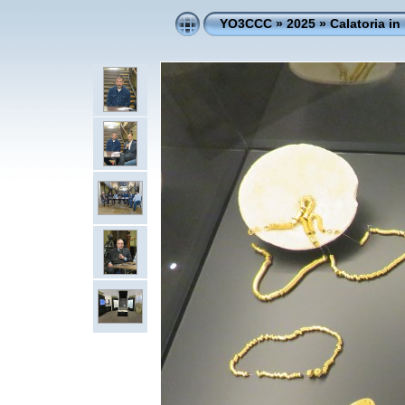
YO3CCC
»
2025
»
Calatoria in