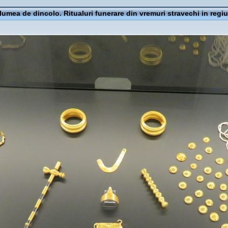
 lumea de dincolo. Ritualuri funerare din vremuri stravechi in regi