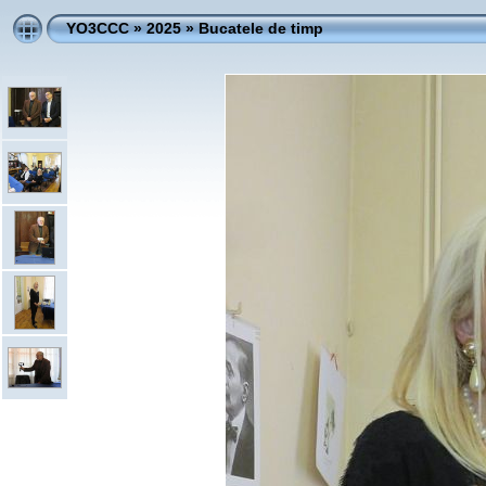
YO3CCC
»
2025
»
Bucatele de timp