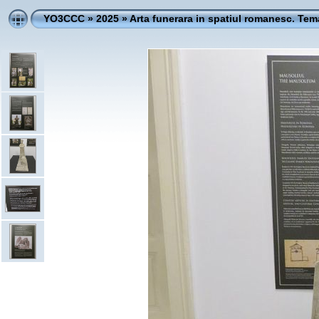
YO3CCC
»
2025
»
Arta funerara in spatiul romanesc. Tema