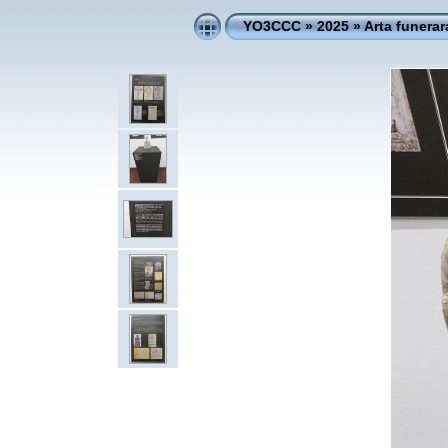
YO3CCC
»
2025
»
Arta funerar