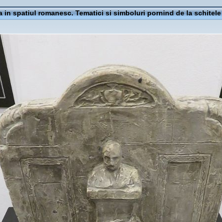
a in spatiul romanesc. Tematici si simboluri pornind de la schitele