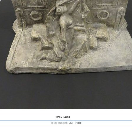
IMG 6483
Total images:
23
|
Help