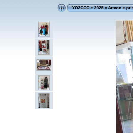
YO3CCC
»
2025
»
Armonie prin