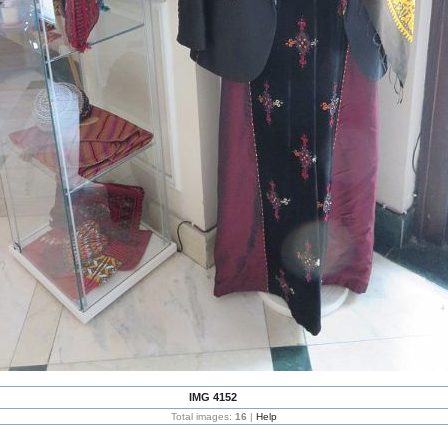
IMG 4152
Total images:
16
|
Help