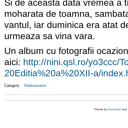
Si de aceasta data vremea a tin
moharata de toamna, sambata a
vantul, iar duminica era atat d
urmeaza sa vina vara.
Un album cu fotografii ocazion
aici:
http://nini.qsl.ro/yo3ccc/
T
20Editia%20a%20XII-a/index.
Category:
Radioamatori
Theme by
Danetsoft
and