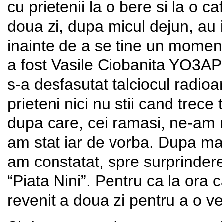
cu prietenii la o bere si la o 
doua zi, dupa micul dejun, au 
inainte de a se tine un moment
a fost Vasile Ciobanita YO3A
s-a desfasutat talciocul radioa
prieteni nici nu stii cand trec
dupa care, cei ramasi, ne-am
am stat iar de vorba. Dupa mas
am constatat, spre surprinder
“Piata Nini”. Pentru ca la ora
revenit a doua zi pentru a o v