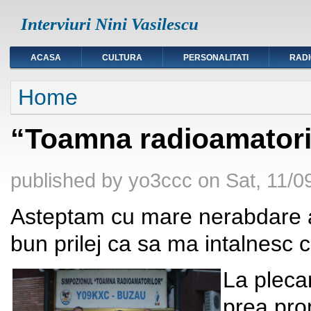
Interviuri Nini Vasilescu
ACASA
CULTURA
PERSONALITATI
RAD
You are here
Home
“Toamna radioamatorilo
published by
yo3ccc
on
Sat, 11/0
Asteptam cu mare nerabdare a
bun prilej ca sa ma intalnesc c
La pleca
prea pro